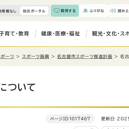
質問する
ふりがな
読み上
急情報なし
防災ポータル
子育て・教育
健康・医療・福祉
観光・文化・ス
スポーツ
>
スポーツ振興
>
名古屋市スポーツ推進計画
> 名
について
ページID
1017467
更新日 202