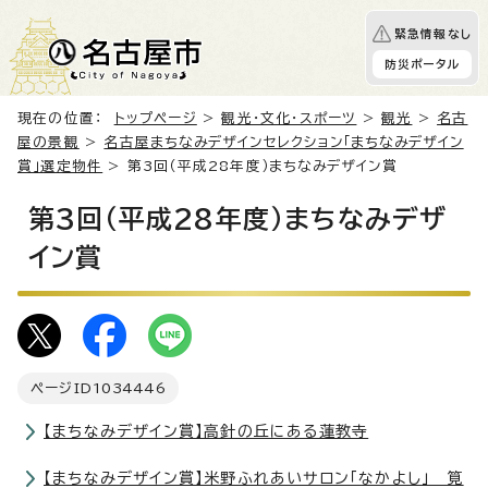
緊急情報なし
防災ポータル
現在の位置：
トップページ
>
観光・文化・スポーツ
>
観光
>
名古
屋の景観
>
名古屋まちなみデザインセレクション「まちなみデザイン
賞」選定物件
> 第3回（平成28年度）まちなみデザイン賞
第3回（平成28年度）まちなみデザ
イン賞
ページID
1034446
【まちなみデザイン賞】高針の丘にある蓮教寺
【まちなみデザイン賞】米野ふれあいサロン「なかよし」 筧