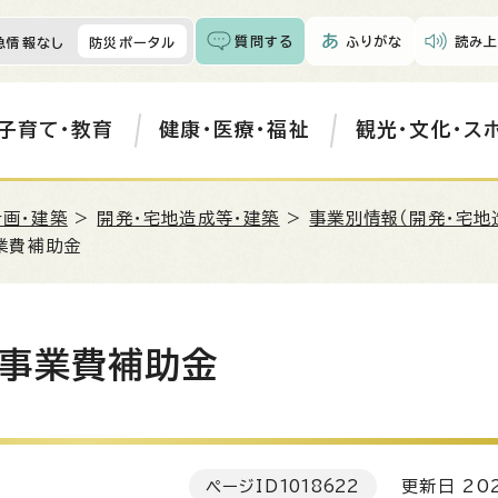
質問する
ふりがな
読み上
急情報なし
防災ポータル
子育て・教育
健康・医療・福祉
観光・文化・ス
計画・建築
>
開発・宅地造成等・建築
>
事業別情報（開発・宅地
業費補助金
事業費補助金
ページID
1018622
更新日 202