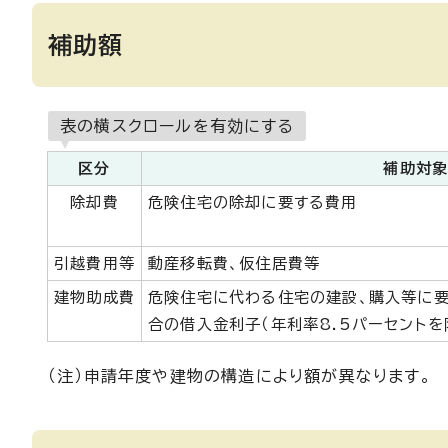
補助額
表の横スクロールを有効にする
区分
補助対
除却費
危険住宅の除却に要する費用
引越費用等
動産移転費、仮住居費等
建物助成費
危険住宅に代わる住宅の建設、購入等に
合の借入金利子（年利率8.5パーセントを
（注）申請年度や建物の構造により額が異なります。