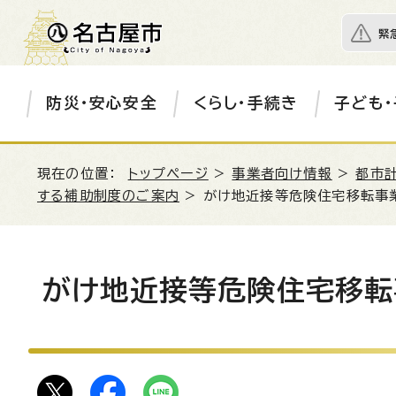
緊
防災・安心安全
くらし・手続き
子ども・
現在の位置：
トップページ
>
事業者向け情報
>
都市
する補助制度のご案内
> がけ地近接等危険住宅移転事
がけ地近接等危険住宅移転