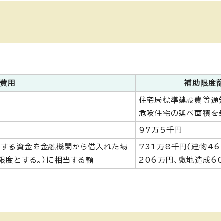
象費用
補助限度
住宅局標準建設費等通
危険住宅の延べ面積を
97万5千円
要する資金を金融機関から借入れた場
731万8千円(建物4
限度とする。）に相当する額
206万円、敷地造成6