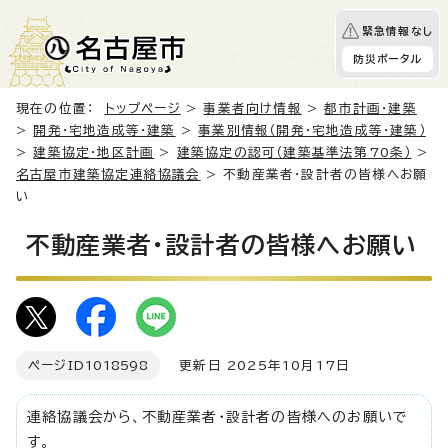
緊急情報なし
防災ポータル
現在の位置：
トップページ
>
事業者向け情報
>
都市計画・建築
>
開発・宅地造成等・建築
>
事業別情報（開発・宅地造成等・建築）
>
建築協定・地区計画
>
建築協定の認可（建築基準法第70条）
>
名古屋市建築協定連絡協議会
> 不動産業者・設計者の皆様へお願
い
不動産業者・設計者の皆様へお願い
ページID
1018598
更新日 2025年10月17日
連絡協議会から、不動産業者・設計者の皆様へのお願いで
す。