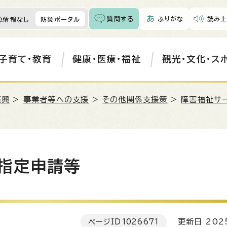
質問する
ふりがな
読み上
急情報なし
防災ポータル
子育て・教育
健康・医療・福祉
観光・文化・ス
振興
>
事業者等への支援
>
その他関係支援策
>
障害福祉サ
指定申請等
ページID
1026671
更新日 202