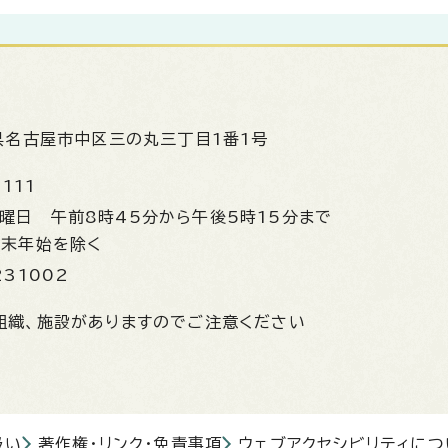
県名古屋市中区三の丸三丁目1番1号
1111
金曜日
午前8時45分から午後5時15分まで
年末年始を除く
231002
組織、施設がありますのでご注意ください
扱い
著作権・リンク・免責事項
ウェブアクセシビリティにつ