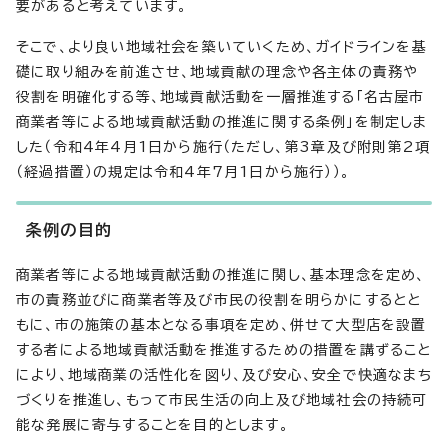
要があると考えています。
そこで、より良い地域社会を築いていくため、ガイドラインを基
礎に取り組みを前進させ、地域貢献の理念や各主体の責務や
役割を明確化する等、地域貢献活動を一層推進する「名古屋市
商業者等による地域貢献活動の推進に関する条例」を制定しま
した（令和4年4月1日から施行（ただし、第3章及び附則第2項
（経過措置）の規定は令和4年7月1日から施行））。
条例の目的
商業者等による地域貢献活動の推進に関し、基本理念を定め、
市の責務並びに商業者等及び市民の役割を明らかにするとと
もに、市の施策の基本となる事項を定め、併せて大型店を設置
する者による地域貢献活動を推進するための措置を講ずること
により、地域商業の活性化を図り、及び安心、安全で快適なまち
づくりを推進し、もって市民生活の向上及び地域社会の持続可
能な発展に寄与することを目的とします。