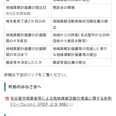
地域貢献計画書の提出日
懇談会の開催
から2か月以内
毎年度終了後2か月以内
地域貢献活動実施状況報告書の提
出
地域貢献計画書の計画期
地域からの評価（名古屋市が公共的
間の4年度目
団体から意見を聴取）
地域貢献計画書の計画期
地域貢献計画書等の見直しと新た
間の末日まで
な地域貢献計画書等の提出
撤退等を決定したとき
撤退等届出書の提出
詳細は下記のリンクをご覧ください。
市民のみなさまへ
名古屋市商業者等による地域貢献活動の推進に関する条例
（リーフレット） （PDF 2.9 MB）