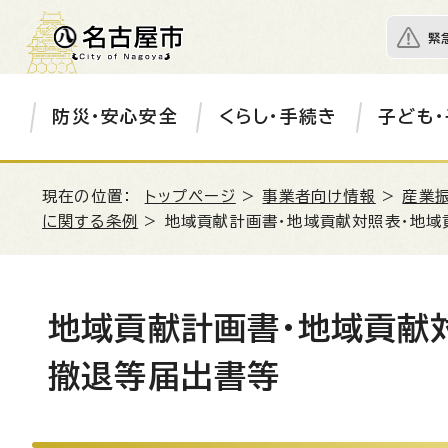
緊
防災・安心安全
くらし・手続き
子ども・
現在の位置：
トップページ
>
事業者向け情報
>
産業
に関する条例
> 地域貢献計画書・地域貢献対照表・地
地域貢献計画書・地域貢献
撤退等届出書等