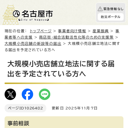
緊急情報なし
防災ポータル
現在の位置：
トップページ
>
事業者向け情報
>
産業振興
>
事
業者等への支援
>
商店街・組合活動活性化等のための支援策
>
大規模小売店舗の新設等の届出
> 大規模小売店舗立地法に関す
る届出を予定されている方へ
大規模小売店舗立地法に関する届
出を予定されている方へ
ページID
1026482
更新日 2025年11月7日
事前相談