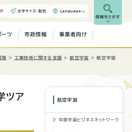
げ
文字サイズ・配色
Language
情報をさがす
ポーツ
市政情報
事業者向け
援策
>
工業技術に関する支援
>
航空宇宙
> 航空宇宙
学ツア
航空宇宙
中部宇宙ビジネスネットワーク