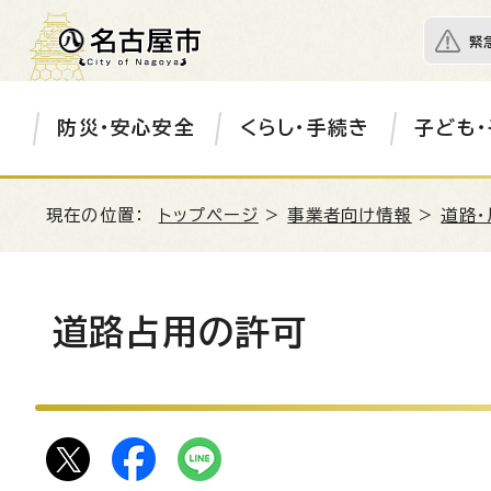
緊
防災・安心安全
くらし・手続き
子ども・
現在の位置：
トップページ
>
事業者向け情報
>
道路・
道路占用の許可