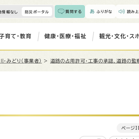
質問する
ふりがな
読み上
急情報なし
防災ポータル
子育て・教育
健康・医療・福祉
観光・文化・ス
川・みどり（事業者）
>
道路の占用許可・工事の承認、道路の監
ページI