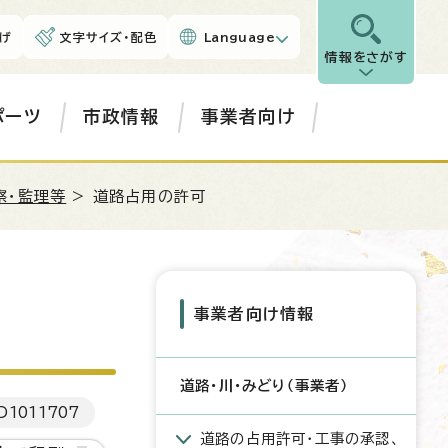
げ
文字サイズ・配色
Language
情報をさがす
ポーツ
市政情報
事業者向け
察・監理等
> 道路占用の許可
事業者向け情報
道路・川・みどり（事業者）
D
1011707
道路の占用許可・工事の承認、