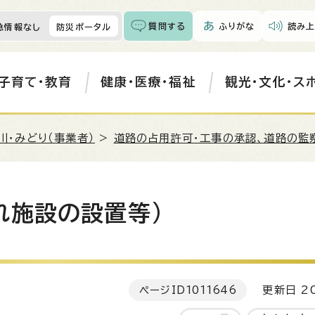
質問する
ふりがな
読み上
急情報なし
防災ポータル
子育て・教育
健康・医療・福祉
観光・文化・ス
川・みどり（事業者）
>
道路の占用許可・工事の承認、道路の監
れ施設の設置等)
ページID
1011646
更新日 20