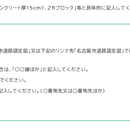
コンクリート厚15cm1．2Rブロック」等と具体的に記入して
市道路認定図」又は下記のリンク先「名古屋市道路認定図」で
合は、「○○線ほか」と記入してください。
んでください。
記入してください。(○番地先又は○番地先ほか)