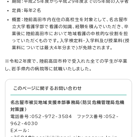
期間：平成25年度から平成29年度までの5年間の入学者
定員：毎年2名
概要：陸前高田市内在住の高校生を対象として、名古屋市
立大学看護学部で看護の知識、経験を積んでいただき、卒
業後に陸前高田市において地域看護の中核的な役割を担
っていただくものです。入学検定料・入学料及び授業料(授
業料については最大4年分まで)が免除されます。
※令和2年度で、陸前高田市枠で受入れた全ての学生が卒業
し、岩手県内の病院等に就職いたしました。
このページに関する
お問い合わせ
名古屋市被災地域支援本部事務局（防災危機管理局危機
対策課）
電話番号：052-972-3584 ファクス番号：052-
962-4030
Eメール：