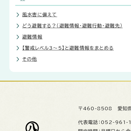
風水害に備えて
どう避難する？（避難情報・避難行動・避難先）
避難情報
【警戒レベル3～5】と避難情報をまとめる
その他
〒460-8508
愛知
代表電話：
052-961-