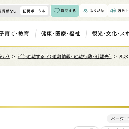
質問する
ふりがな
読み上
急情報なし
防災ポータル
子育て・教育
健康・医療・福祉
観光・文化・ス
タル）
>
どう避難する？（避難情報・避難行動・避難先）
> 風
ページI