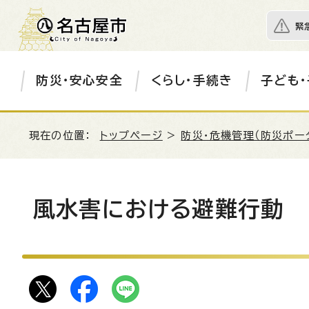
緊
防災・安心安全
くらし・手続き
子ども・
現在の位置：
トップページ
>
防災・危機管理（防災ポー
風水害における避難行動