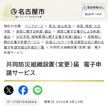
緊急情報なし
防災ポータル
現在の位置：
トップページ
>
防災・安心安全
>
消防・救急・火災
予防
>
消防に関する申請・届出
>
消防に関する電子による申請・
届出
>
火災予防・規制事務に関する電子申請（届出）
>
危険物に
関わる電子申請サービス
>
石油コンビナート等災害防止法に関わる
電子申請可能な手続き一覧
> 共同防災組織設置（変更）届 電子
申請サービス
共同防災組織設置（変更）届 電子申
請サービス
ページID
1045644
更新日 2026年3月23日