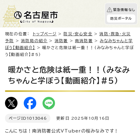
緊急情報なし
防災ポータル
現在の位置：
トップページ
>
防災・安心安全
>
消防・救急・火災
予防
>
消防局の紹介
>
消防署
>
南消防署
>
みなみちゃんと学
ぼう【動画紹介】
> 暖かさと危険は紙一重！！(みなみちゃんと学ぼ
う【動画紹介】#5)
暖かさと危険は紙一重！！(みなみ
ちゃんと学ぼう【動画紹介】#5)
ページID
1013046
更新日 2025年10月16日
こんにちは！南消防署公式VTuberの桜みなみです！