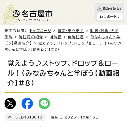
緊急情報なし
防災ポータル
現在の位置：
トップページ
>
防災・安心安全
>
消防・救急・火災
予防
>
消防局の紹介
>
消防署
>
南消防署
>
みなみちゃんと学
ぼう【動画紹介】
> 覚えよう♪ストップ、ドロップ＆ロール！(みなみ
ちゃんと学ぼう【動画紹介】#8)
覚えよう♪ストップ、ドロップ＆ロー
ル！(みなみちゃんと学ぼう【動画紹
介】#8)
ページID
1013043
更新日 2025年10月16日