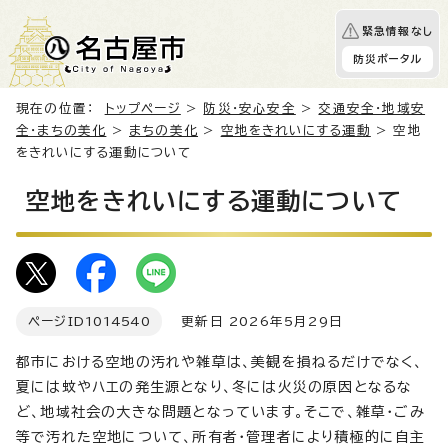
緊急情報なし
防災ポータル
現在の位置：
トップページ
>
防災・安心安全
>
交通安全・地域安
全・まちの美化
>
まちの美化
>
空地をきれいにする運動
> 空地
をきれいにする運動について
空地をきれいにする運動について
ページID
1014540
更新日 2026年5月29日
都市における空地の汚れや雑草は、美観を損ねるだけでなく、
夏には蚊やハエの発生源となり、冬には火災の原因となるな
ど、地域社会の大きな問題となっています。そこで、雑草・ごみ
等で汚れた空地について、所有者・管理者により積極的に自主