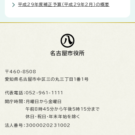
平成29年度補正予算（平成29年2月）の概要
名古屋市役所
〒460-8508
愛知県名古屋市中区三の丸三丁目1番1号
代表電話：
052-961-1111
開庁時間：
月曜日から金曜日
午前8時45分から午後5時15分まで
休日・祝日・年末年始を除く
法人番号：
3000020231002