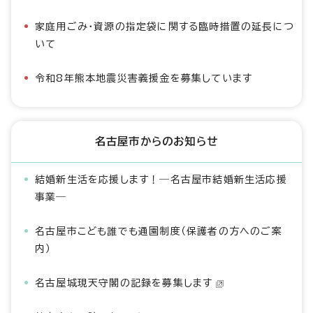
家庭用ごみ・資源の指定袋に関する臨時措置の延長につ
いて
令和8年熊本地震災害義援金を募集しています
名古屋市からのお知らせ
結婚新生活を応援します！―名古屋市結婚新生活応援
事業―
名古屋市こども誰でも通園制度（保護者の方へのご案
内）
名古屋城現天守閣の記録を募集します