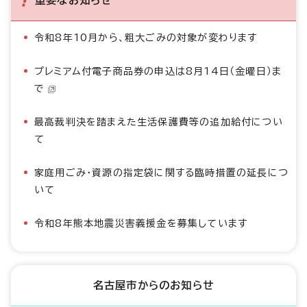
重要なお知らせ
令和8年10月から、粗大ごみの対象が変わります
プレミアム付電子商品券の申込は8月14日（金曜日）ま
で
最高裁判決を踏まえた生活保護費等の追加給付につい
て
家庭用ごみ・資源の指定袋に関する臨時措置の延長につ
いて
令和8年熊本地震災害義援金を募集しています
名古屋市からのお知らせ