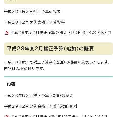
平成28年度2月補正予算の概要
平成29年2月定例会補正予算資料
平成28年度2月補正予算の概要 （PDF 344.8 KB）
平成28年度2月補正予算（追加）の概要
平成28年度2月補正予算案（追加）の概要を公表いたします。
内容は以下の通りです。
内容
平成28年度2月補正予算（追加）の概要
平成29年2月定例会補正予算（追加）資料
平成28年度2月補正予算（追加）の概要 （PDF 137.1