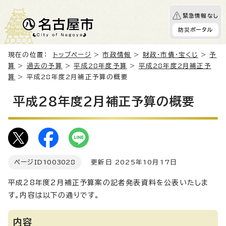
緊急情報なし
防災ポータル
現在の位置：
トップページ
>
市政情報
>
財政・市債・宝くじ
>
予
算
>
過去の予算
>
平成28年度予算
>
平成28年度2月補正予
算
> 平成28年度2月補正予算の概要
平成28年度2月補正予算の概要
ページID
1003028
更新日 2025年10月17日
平成28年度2月補正予算案の記者発表資料を公表いたしま
す。内容は以下の通りです。
内容