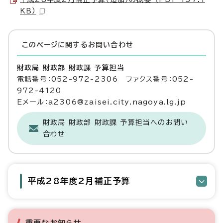
KB）
このページに関する
お問い合わせ
財政局 財政部 財政課 予算担当
電話番号：052-972-2306 ファクス番号：052-
972-4120
Eメール：a2306@zaisei.city.nagoya.lg.jp
財政局 財政部 財政課 予算担当へのお問い
合わせ
平成28年度2月補正予算