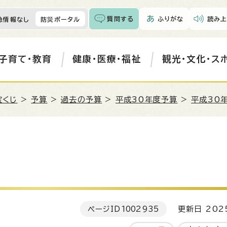
質問する
ふりがな
読み上
急情報なし
防災ポータル
子育て・教育
健康・医療・福祉
観光・文化・ス
宝くじ
>
予算
>
過去の予算
>
平成30年度予算
>
平成30
ページID
1002935
更新日 202