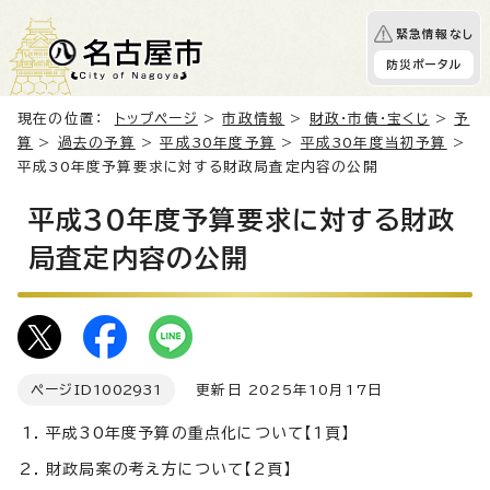
緊急情報なし
防災ポータル
現在の位置：
トップページ
>
市政情報
>
財政・市債・宝くじ
>
予
算
>
過去の予算
>
平成30年度予算
>
平成30年度当初予算
>
平成30年度予算要求に対する財政局査定内容の公開
平成30年度予算要求に対する財政
局査定内容の公開
ページID
1002931
更新日 2025年10月17日
平成30年度予算の重点化について【1頁】
財政局案の考え方について【2頁】