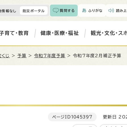
質問する
ふりがな
読み上
急情報なし
防災ポータル
子育て・教育
健康・医療・福祉
観光・文化・ス
宝くじ
>
予算
>
令和7年度予算
> 令和7年度2月補正予算
ページID
1045397
更新日 202