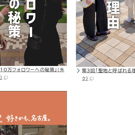
「10万フォロワーへの秘策」
（外
第3回「聖地と呼ばれる
）
ク）