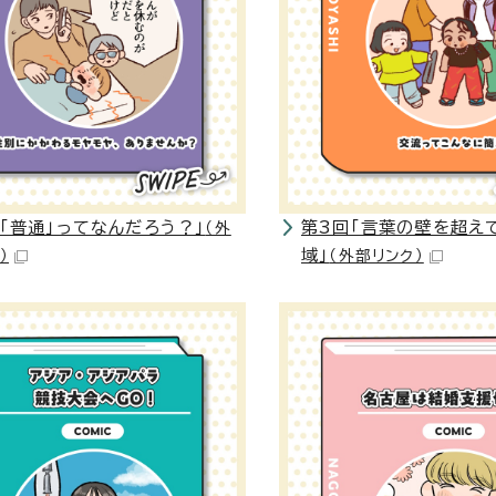
「「普通」ってなんだろう？」
第3回「言葉の壁を超え
（外
域」
）
（外部リンク）