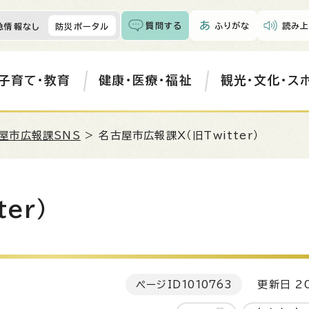
質問する
ふりがな
読み上
急情報なし
防災ポータル
子育て・教育
健康・医療・福祉
観光・文化・ス
屋市広報課SNS
> 名古屋市広報課X（旧Twitter）
er）
ページID
1010763
更新日 20