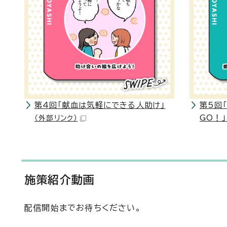
第4回「献血は気軽にできる人助け」
第5回
GO！」
（外部リンク）
施策紹介動画
配信開始までお待ちください。