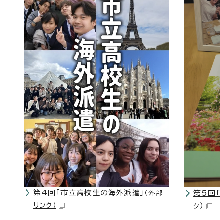
第4回「市立高校生の海外派遣」
第5回
（外部
リンク）
ク）