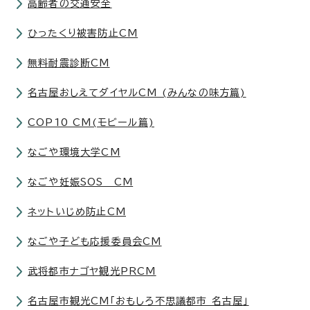
高齢者の交通安全
ひったくり被害防止CM
無料耐震診断CM
名古屋おしえてダイヤルCM (みんなの味方篇)
COP10 CM(モビール篇)
なごや環境大学CM
なごや妊娠SOS CM
ネットいじめ防止CM
なごや子ども応援委員会CM
武将都市ナゴヤ観光PRCM
名古屋市観光CM「おもしろ不思議都市 名古屋」