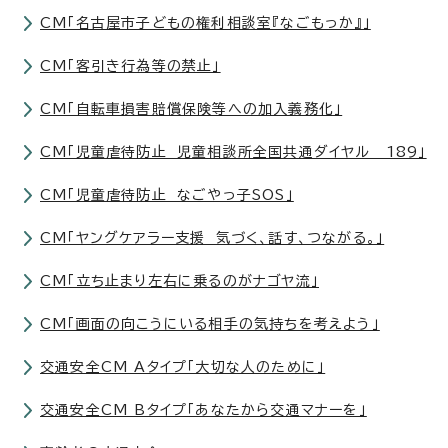
CM「名古屋市子どもの権利相談室『なごもっか』」
CM「客引き行為等の禁止」
CM「自転車損害賠償保険等への加入義務化」
CM「児童虐待防止 児童相談所全国共通ダイヤル 189」
CM「児童虐待防止 なごやっ子SOS」
CM「ヤングケアラー支援 気づく、話す、つながる。」
CM「立ち止まり左右に乗るのがナゴヤ流」
CM「画面の向こうにいる相手の気持ちを考えよう」
交通安全CM Aタイプ「大切な人のために」
交通安全CM Bタイプ「あなたから交通マナーを」