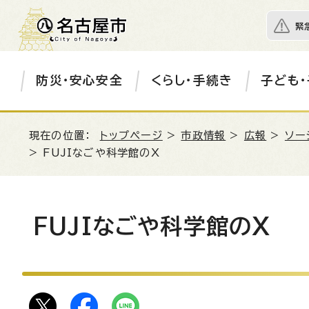
緊
防災・安心安全
くらし・手続き
子ども・
現在の位置：
トップページ
>
市政情報
>
広報
>
ソー
> FUJIなごや科学館のX
FUJIなごや科学館のX