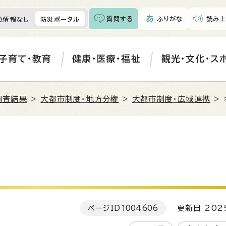
質問する
ふりがな
読み上
急情報なし
防災ポータル
子育て・教育
健康・医療・福祉
観光・文化・ス
調査結果
>
大都市制度・地方分権
>
大都市制度・広域連携
> 
ページID
1004606
更新日 202