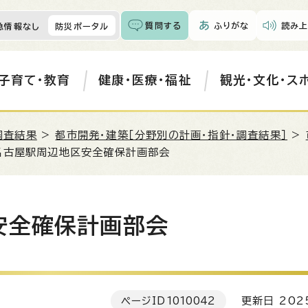
質問する
ふりがな
読み上
急情報なし
防災ポータル
子育て・教育
健康・医療・福祉
観光・文化・ス
調査結果
>
都市開発・建築［分野別の計画・指針・調査結果］
>
名古屋駅周辺地区安全確保計画部会
安全確保計画部会
ページID
1010042
更新日 202