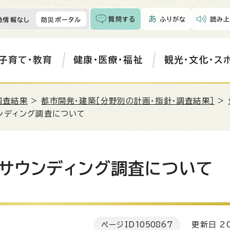
質問する
ふりがな
読み上
急情報なし
防災ポータル
子育て・教育
健康・医療・福祉
観光・文化・ス
調査結果
>
都市開発・建築［分野別の計画・指針・調査結果］
>
ンディング調査について
サウンディング調査について
ページID
1050867
更新日 20