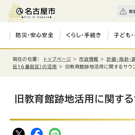
緊
防災・安心安全
くらし・手続き
子ども・
現在の位置：
トップページ
>
市政情報
>
計画・指針・
目16番街区）の活用
> 旧教育館跡地活用に関するサウ
旧教育館跡地活用に関する