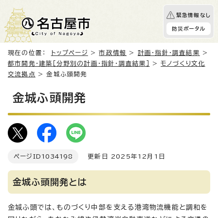
緊急情報なし
防災ポータル
現在の位置：
トップページ
>
市政情報
>
計画・指針・調査結果
>
都市開発・建築［分野別の計画・指針・調査結果］
>
モノづくり文化
交流拠点
> 金城ふ頭開発
金城ふ頭開発
ページID
1034198
更新日 2025年12月1日
金城ふ頭開発とは
金城ふ頭では、ものづくり中部を支える港湾物流機能と調和を