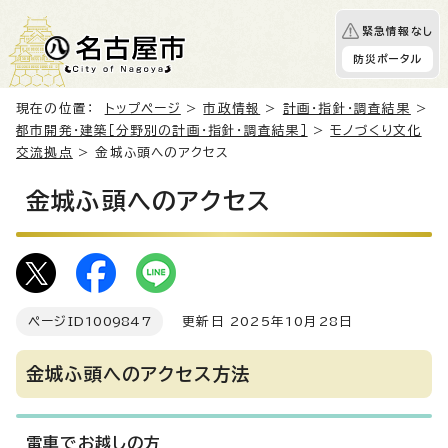
緊急情報なし
防災ポータル
現在の位置：
トップページ
>
市政情報
>
計画・指針・調査結果
>
都市開発・建築［分野別の計画・指針・調査結果］
>
モノづくり文化
交流拠点
> 金城ふ頭へのアクセス
金城ふ頭へのアクセス
ページID
1009847
更新日 2025年10月28日
金城ふ頭へのアクセス方法
電車でお越しの方