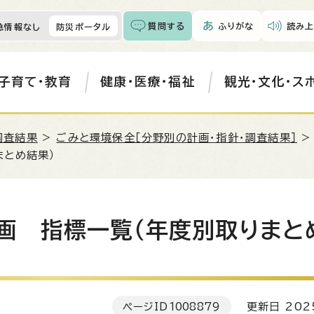
質問する
ふりがな
読み上
急情報なし
防災ポータル
子育て・教育
健康・医療・福祉
観光・文化・ス
調査結果
>
ごみと環境保全［分野別の計画・指針・調査結果］
まとめ結果）
画 指標一覧（年度別取りまと
ページID
1008879
更新日 202