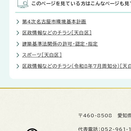
このページを見ている方はこんなページも見
第4次名古屋市環境基本計画
区政情報などのチラシ［天白区］
建築基準法関係の許可・認定・指定
スポーツ［天白区］
区政情報などのチラシ（令和8年7月周知分）［天
〒460-8508
愛知
代表電話：
052-961-