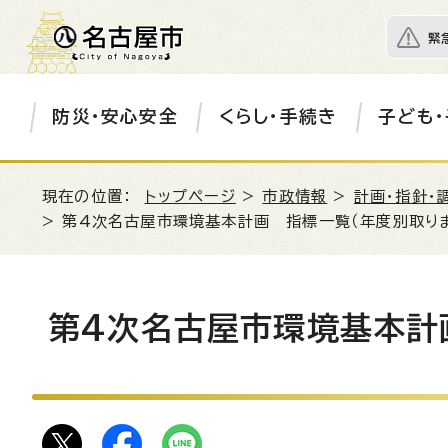
緊
防災・安心安全
くらし・手続き
子ども・
現在の位置：
トップページ
>
市政情報
>
計画・指針・
> 第4次名古屋市環境基本計画 指標一覧（年度別取り
第4次名古屋市環境基本計