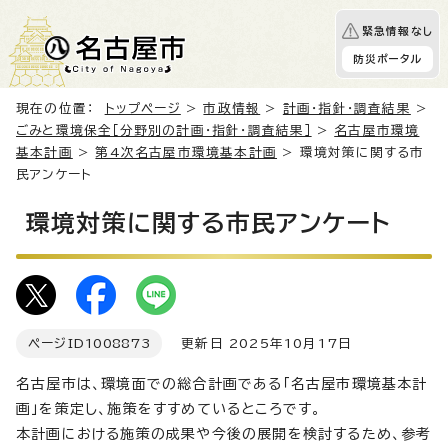
緊急情報なし
防災ポータル
現在の位置：
トップページ
>
市政情報
>
計画・指針・調査結果
>
ごみと環境保全［分野別の計画・指針・調査結果］
>
名古屋市環境
基本計画
>
第4次名古屋市環境基本計画
> 環境対策に関する市
民アンケート
環境対策に関する市民アンケート
ページID
1008873
更新日 2025年10月17日
名古屋市は、環境面での総合計画である「名古屋市環境基本計
画」を策定し、施策をすすめているところです。
本計画における施策の成果や今後の展開を検討するため、参考