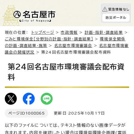
緊急情報なし
防災ポータル
現在の位置：
トップページ
>
市政情報
>
計画・指針・調査結果
>
ごみと環境保全［分野別の計画・指針・調査結果］
>
環境保全関係
の計画・調査結果・施策
>
名古屋市環境審議会
>
名古屋市環境審
議会の開催状況
> 第24回名古屋市環境審議会配布資料
第24回名古屋市環境審議会配布資
料
ページID
1008865
更新日 2025年10月17日
以下のファイルについては、テキスト情報のない画像データが
含まれます。内容を確認したい場合は環境局環境企画課(電話