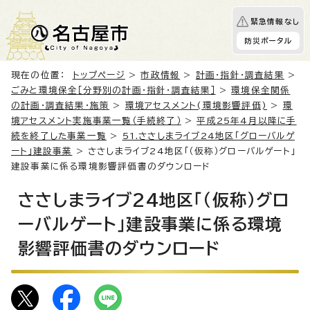
緊急情報なし
防災ポータル
現在の位置：
トップページ
>
市政情報
>
計画・指針・調査結果
>
ごみと環境保全［分野別の計画・指針・調査結果］
>
環境保全関係
の計画・調査結果・施策
>
環境アセスメント(環境影響評価)
>
環
境アセスメント実施事業一覧（手続終了）
>
平成25年4月以降に手
続を終了した事業一覧
>
51.ささしまライブ24地区「グローバルゲ
ート」建設事業
> ささしまライブ24地区「（仮称）グローバルゲート」
建設事業に係る環境影響評価書のダウンロード
ささしまライブ24地区「（仮称）グロ
ーバルゲート」建設事業に係る環境
影響評価書のダウンロード