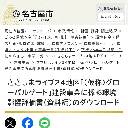
緊急情報なし
防災ポータル
現在の位置：
トップページ
>
市政情報
>
計画・指針・調査結果
>
ごみと環境保全［分野別の計画・指針・調査結果］
>
環境保全関係
の計画・調査結果・施策
>
環境アセスメント(環境影響評価)
>
環
境アセスメント実施事業一覧（手続終了）
>
平成25年4月以降に手
続を終了した事業一覧
>
51.ささしまライブ24地区「グローバルゲ
ート」建設事業
> ささしまライブ24地区「（仮称）グローバルゲート」
建設事業に係る環境影響評価書（資料編）のダウンロード
ささしまライブ24地区「（仮称）グロ
ーバルゲート」建設事業に係る環境
影響評価書（資料編）のダウンロード