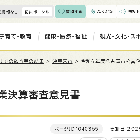
質問する
ふりがな
読み上
急情報なし
防災ポータル
子育て・教育
健康・医療・福祉
観光・文化・ス
までの監査等の結果
>
決算審査
> 令和6年度名古屋市公営
業決算審査意見書
ページID
1040365
更新日 202