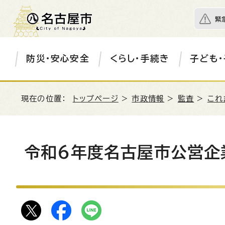
緊
防災・安心安全
くらし・手続き
子ども・
現在の位置：
トップページ
>
市政情報
>
監査
>
これ
令和6年度名古屋市公営企