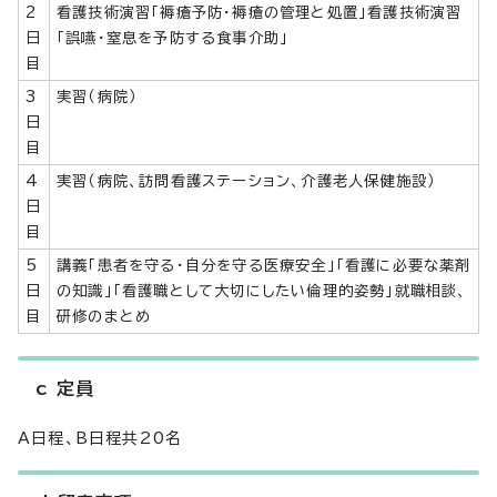
2
看護技術演習「褥瘡予防・褥瘡の管理と処置」看護技術演習
日
「誤嚥・窒息を予防する食事介助」
目
3
実習（病院）
日
目
4
実習（病院、訪問看護ステーション、介護老人保健施設）
日
目
5
講義「患者を守る・自分を守る医療安全」「看護に必要な薬剤
日
の知識」「看護職として大切にしたい倫理的姿勢」就職相談、
目
研修のまとめ
c 定員
A日程、B日程共20名