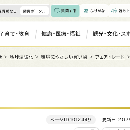
質問する
ふりがな
読み上
急情報なし
防災ポータル
子育て・教育
健康・医療・福祉
観光・文化・ス
全
>
地球温暖化
>
環境にやさしい買い物
>
フェアトレード
>
ページID
1012449
更新日 202