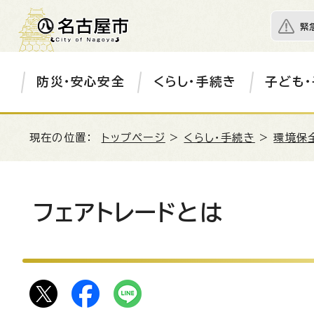
緊
防災・安心安全
くらし・手続き
子ども・
現在の位置：
トップページ
>
くらし・手続き
>
環境保
フェアトレードとは