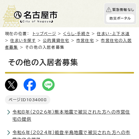
緊急情報なし
防災ポータル
現在の位置：
トップページ
>
くらし・手続き
>
住まい・上下水道
>
住まいを探す
>
公的賃貸住宅
>
市営住宅
>
市営住宅の入居
者募集
> その他の入居者募集
その他の入居者募集
ページID
1034008
令和8年（2026年）熊本地震で被災された方への市営住
宅の提供
令和6年（2024年）能登半島地震で被災された方への市