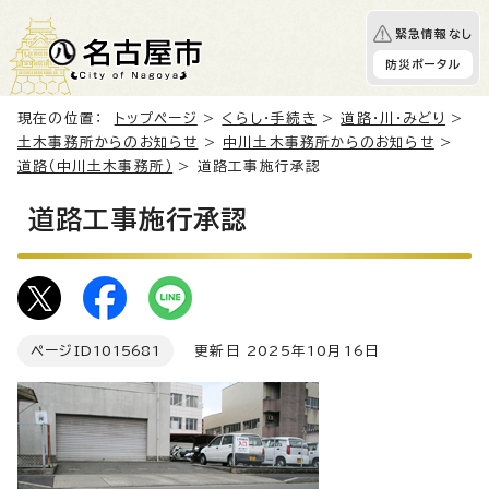
緊急情報なし
防災ポータル
現在の位置：
トップページ
>
くらし・手続き
>
道路・川・みどり
>
土木事務所からのお知らせ
>
中川土木事務所からのお知らせ
>
道路（中川土木事務所）
> 道路工事施行承認
道路工事施行承認
ページID
1015681
更新日 2025年10月16日