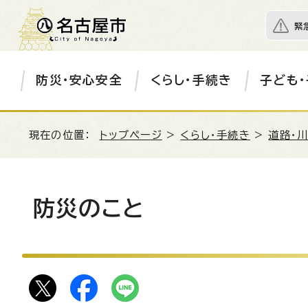
緊
防災・安心安全
くらし・手続き
子ども・
現在の位置：
トップページ
>
くらし・手続き
>
道路・川
防災のこと