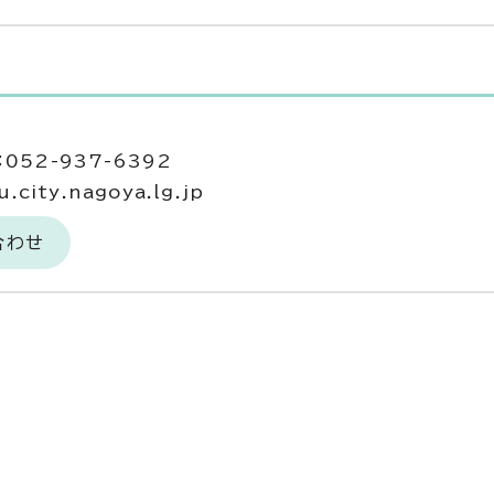
052-937-6392
city.nagoya.lg.jp
合わせ