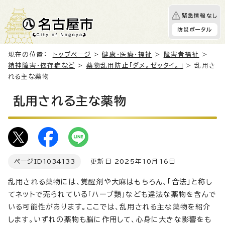
緊急情報なし
防災ポータル
現在の位置：
トップページ
>
健康・医療・福祉
>
障害者福祉
>
精神障害・依存症など
>
薬物乱用防止「ダメ。ゼッタイ。」
> 乱用さ
れる主な薬物
乱用される主な薬物
ページID
1034133
更新日 2025年10月16日
乱用される薬物には、覚醒剤や大麻はもちろん、「合法」と称し
てネットで売られている「ハーブ類」なども違法な薬物を含んで
いる可能性があります。ここでは、乱用される主な薬物を紹介
します。いずれの薬物も脳に作用して、心身に大きな影響をも