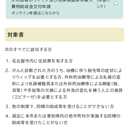
がん患者のウィッグ及び乳房補整具等購入
（外部リ
費用助成金交付申請
ンク）
オンライン申請はこちらから
対象者
次のすべてに該当する方
名古屋市内に住民票を有する方
がんと診断された方のうち、治療に伴う脱毛等の症状によ
りウィッグを必要とする方、外科的治療等による乳房の変
形により乳房補整具または外科的治療等による顔面（眼、
耳等）や手指等の欠損による外見の変化を補う人工の装具
（エピテーゼ）を必要とする方
他の制度で、同様の助成等を受けることができない方
過去に本市または愛知県内の他市町村が実施する同様の
助成等を受けたことがない方