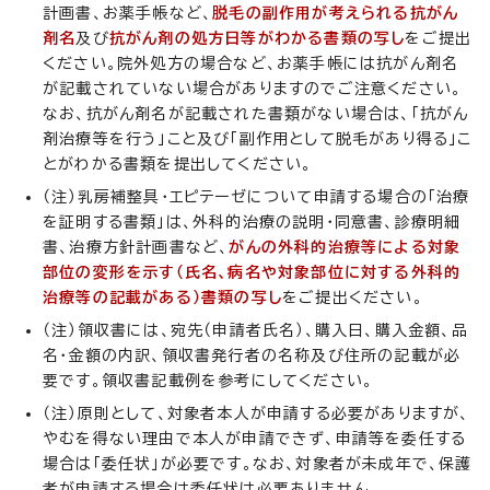
計画書、お薬手帳など、
脱毛の副作用が考えられる抗がん
剤名
及び
抗がん剤の処方日
等がわかる書類の写し
をご提出
ください。院外処方の場合など、お薬手帳には抗がん剤名
が記載されていない場合がありますのでご注意ください。
なお、抗がん剤名が記載された書類がない場合は、「抗がん
剤治療等を行う」こと及び「副作用として脱毛があり得る」こ
とがわかる書類を提出してください。
（注）乳房補整具・エピテーゼについて申請する場合の「治療
を証明する書類」は、外科的治療の説明・同意書、診療明細
書、治療方針計画書など、
がんの外科的治療等による対象
部位の変形を示す（氏名、病名や対象部位に対する外科的
治療等の記載がある）書類の写し
をご提出ください。
（注）領収書には、宛先（申請者氏名）、購入日、購入金額、品
名・金額の内訳、領収書発行者の名称及び住所の記載が必
要です。領収書記載例を参考にしてください。
（注）原則として、対象者本人が申請する必要がありますが、
やむを得ない理由で本人が申請できず、申請等を委任する
場合は「委任状」が必要です。なお、対象者が未成年で、保護
者が申請する場合は委任状は必要ありません。