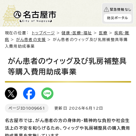
緊急情報なし
防災ポータル
現在の位置：
トップページ
>
健康・医療・福祉
>
医療
>
疾病・難
病
>
がん患者の支援
> がん患者のウィッグ及び乳房補整具等購
入費用助成事業
がん患者のウィッグ及び乳房補整具
等購入費用助成事業
ページID
1009661
更新日 2026年6月12日
名古屋市では、がん患者の方の身体的・精神的な負担や社会生
活上の不安を和らげるため、ウィッグや乳房補整具の購入費用
助成事業を実施しています。