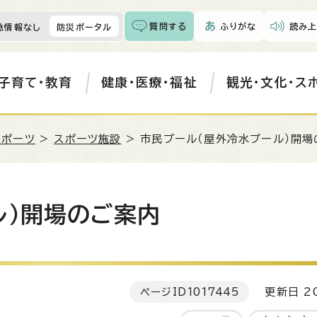
質問する
ふりがな
読み上
急情報なし
防災ポータル
子育て・教育
健康・医療・福祉
観光・文化・ス
スポーツ
>
スポーツ施設
> 市民プール（屋外冷水プール）開場
ル）開場のご案内
ページID
1017445
更新日 20