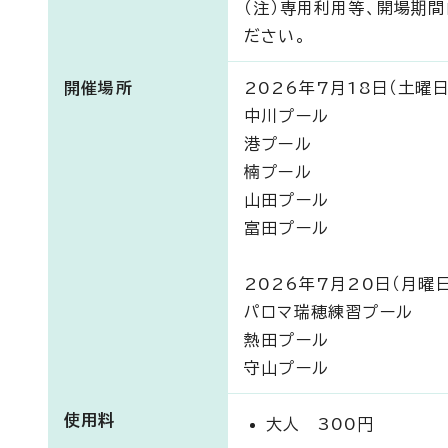
（注）専用利用等、開場期
ださい。
開催場所
2026年7月18日（土曜
中川プール
港プール
楠プール
山田プール
富田プール
2026年7月20日（月曜
パロマ瑞穂練習プール
熱田プール
守山プール
使用料
大人 300円