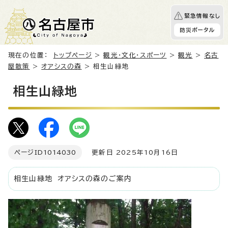
緊急情報なし
防災ポータル
現在の位置：
トップページ
>
観光・文化・スポーツ
>
観光
>
名古
屋散策
>
オアシスの森
> 相生山緑地
相生山緑地
ページID
1014030
更新日 2025年10月16日
相生山緑地 オアシスの森のご案内