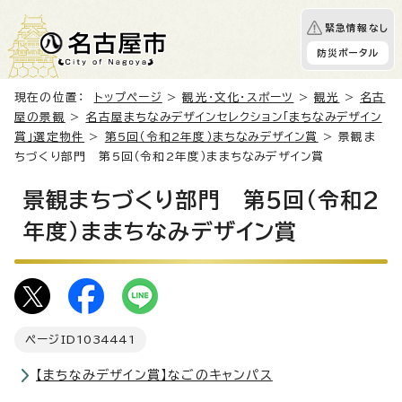
緊急情報なし
防災ポータル
現在の位置：
トップページ
>
観光・文化・スポーツ
>
観光
>
名古
屋の景観
>
名古屋まちなみデザインセレクション「まちなみデザイン
賞」選定物件
>
第5回（令和2年度）まちなみデザイン賞
> 景観ま
ちづくり部門 第5回（令和2年度）ままちなみデザイン賞
景観まちづくり部門 第5回（令和2
年度）ままちなみデザイン賞
ページID
1034441
【まちなみデザイン賞】なごのキャンパス