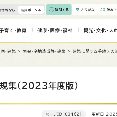
質問する
ふりがな
読み上
急情報なし
防災ポータル
子育て・教育
健康・医療・福祉
観光・文化・ス
計画・建築
>
開発・宅地造成等・建築
>
建築に関する手続きの
集（2023年度版）
ページID
1034621
更新日 202