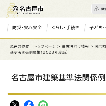
緊
防災・安心安全
くらし・手続き
子ども・
現在の位置：
トップページ
>
事業者向け情報
>
都市
基準法関係例規集（2023年度版）
名古屋市建築基準法関係例規