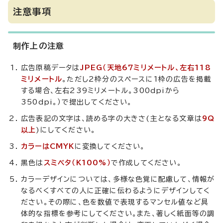
注意事項
制作上の注意
広告原稿データは
JPEG（天地67ミリメートル、左右118
ミリメートル
。ただし2枠分のスペースに1枠の広告を掲載
する場合、左右239ミリメートル。300dpiから
350dpi。）で提出してください。
広告表記の文字は、読める字の大きさ(主となる文章は
9Q
以上
)にしてください。
カラーはCMYK
に変換してください。
黒色は
スミベタ（K100%）
で作成してください。
カラーデザインについては、多様な色覚に配慮して、情報が
なるべくすべての人に正確に伝わるようにデザインしてく
ださい。その際に、色を数値で表現するマンセル値など具
体的な指標を参考にしてください。また、著しく紙面等の調