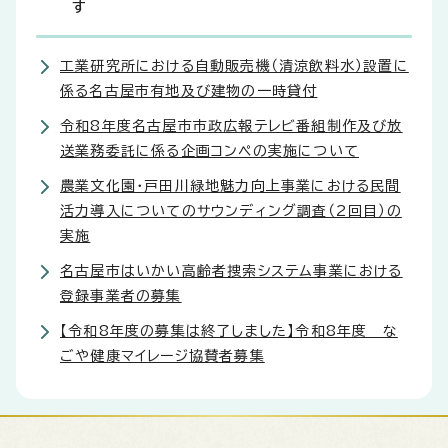
す
工業研究所における自動販売機（清涼飲料水）設置に
係る名古屋市有地及び建物の一時貸付
令和8年度名古屋市市政広報テレビ番組制作及び放
送業務委託に係る企画コンペの実施について
農業文化園・戸田川緑地魅力向上事業における民間
活力導入についてのサウンディング調査（2回目）の
実施
名古屋市はいかい高齢者捜索システム事業における
登録事業者の募集
【令和8年度の募集は終了しました】令和8年度 な
ごや健康マイレージ協賛者募集