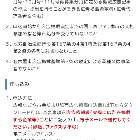
月号・10月号・11月号再募集分）」に定める掲載広告記事
の作成・提出を行うことができる広告掲載希望者（広告代
理業者を含む）
申込開始から広告掲載決定までの間において、本市の入札
参加の指名停止処分を受けていないこと
地方自治法施行令第167条の4第1項及び第167条の4
第2項の各号に該当しないこと
名古屋市広告掲載基準第2条の規定による業種又は事業
者でないこと
申し込み
申込方法
広報なごや市会だより紙面広告掲載申込書（以下からダウ
ンロード可）に必要事項を
広告依頼者（実際に広告を掲載
する企業等）ごとに
ご記入の上、
電子メールで送付してく
ださい。（郵送、ファクスは不可）
電子メールアドレス：