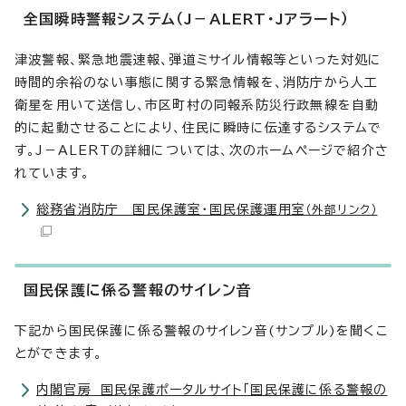
全国瞬時警報システム（J－ALERT・Jアラート）
津波警報、緊急地震速報、弾道ミサイル情報等といった対処に
時間的余裕のない事態に関する緊急情報を、消防庁から人工
衛星を用いて送信し、市区町村の同報系防災行政無線を自動
的に起動させることにより、住民に瞬時に伝達するシステムで
す。J－ALERTの詳細については、次のホームページで紹介さ
れています。
総務省消防庁 国民保護室・国民保護運用室
（外部リンク）
国民保護に係る警報のサイレン音
下記から国民保護に係る警報のサイレン音(サンプル)を聞くこ
とができます。
内閣官房 国民保護ポータルサイト「国民保護に係る警報の