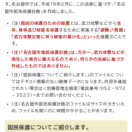
す。名古屋市では、平成19年2月に、この法律に基づき、「名古
屋市国民保護計画」を作成しました。
（注）
国民の保護のための措置
とは、武力攻撃などから
生
命、身体及び財産を保護
するために実施する
「避難」「救援」
「武力攻撃災害に伴う被害の最小化」といった
措置のことで
す。
（注）
「名古屋市国民保護計画」は、万が一、武力攻撃などが
発生した場合に備えるものであり、何らかの
兆候に基づき
作成したものではありません。
（注）「国民保護についてご紹介します。」のファイルについ
てはテキスト情報のない画像データになります。内容を確認
されたい場合は<危機管理企画室（電話番号：052－972
－3523）>までお問い合わせください。
（注）名古屋市国民保護計画のファイルはサイズが大きいた
め、ファイルを開くのに時間がかかることがあります。
国民保護についてご紹介します。