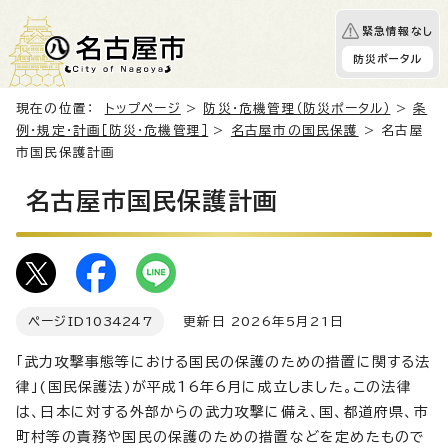
緊急情報なし
防災ポータル
現在の位置：
トップページ
>
防災・危機管理（防災ポータル）
>
条
例・規定・計画［防災・危機管理］
>
名古屋市の国民保護
> 名古屋
市国民保護計画
名古屋市国民保護計画
ページID
1034247
更新日 2026年5月21日
「武力攻撃事態等における国民の保護のための措置に関する法
律」(国民保護法)が平成16年6月に成立しました。この法律
は、日本に対する外部からの武力攻撃に備え、国、都道府県、市
町村等の責務や国民の保護のための措置などを定めたもので