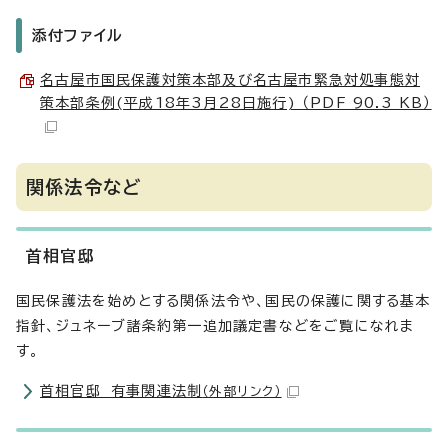
添付ファイル
名古屋市国民保護対策本部及び名古屋市緊急対処事態対
策本部条例(平成18年3月28日施行) （PDF 90.3 KB）
関係法令など
首相官邸
国民保護法を始めとする関係法令や、国民の保護に関する基本
指針、ジュネーブ諸条約第一追加議定書などをご覧になれま
す。
首相官邸 有事関連法制
（外部リンク）