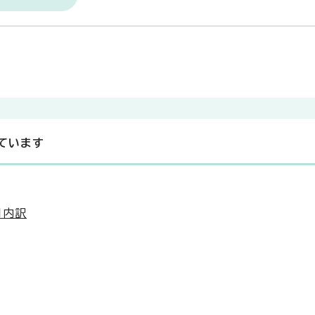
ています
別内訳