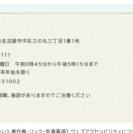
県名古屋市中区三の丸三丁目1番1号
1111
金曜日
午前8時45分から午後5時15分まで
年末年始を除く
231002
組織、施設がありますのでご注意ください
扱い
著作権・リンク・免責事項
ウェブアクセシビリティにつ