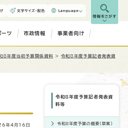
げ
文字サイズ・配色
Language
情報をさがす
ポーツ
市政情報
事業者向け
和8年度当初予算関係資料
>
令和8年度予算記者発表資
令和8年度予算記者発表資
料等
令和8年度予算の概要（草案）
6年4月16日