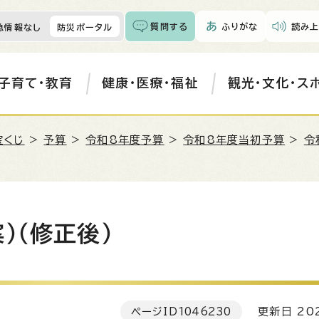
質問する
ふりがな
読み上
急情報なし
防災ポータル
子育て・教育
健康・医療・福祉
観光・文化・ス
宝くじ
>
予算
>
令和8年度予算
>
令和8年度当初予算
>
令
）（修正後）
ページID
1046230
更新日 202