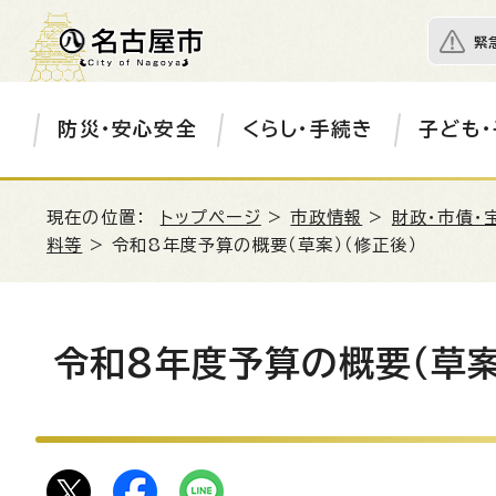
緊
防災・安心安全
くらし・手続き
子ども・
現在の位置：
トップページ
>
市政情報
>
財政・市債・
料等
> 令和8年度予算の概要（草案）（修正後）
令和8年度予算の概要（草案